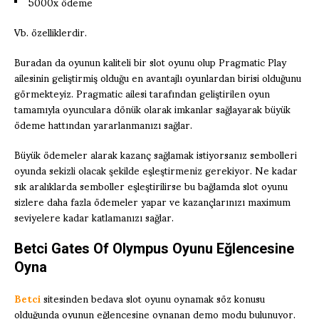
5000x ödeme
Vb. özelliklerdir.
Buradan da oyunun kaliteli bir slot oyunu olup Pragmatic Play
ailesinin geliştirmiş olduğu en avantajlı oyunlardan birisi olduğunu
görmekteyiz. Pragmatic ailesi tarafından geliştirilen oyun
tamamıyla oyunculara dönük olarak imkanlar sağlayarak büyük
ödeme hattından yararlanmanızı sağlar.
Büyük ödemeler alarak kazanç sağlamak istiyorsanız sembolleri
oyunda sekizli olacak şekilde eşleştirmeniz gerekiyor. Ne kadar
sık aralıklarda semboller eşleştirilirse bu bağlamda slot oyunu
sizlere daha fazla ödemeler yapar ve kazançlarınızı maximum
seviyelere kadar katlamanızı sağlar.
Betci Gates Of Olympus Oyunu Eğlencesine
Oyna
Betci
sitesinden bedava slot oyunu oynamak söz konusu
olduğunda oyunun eğlencesine oynanan demo modu bulunuyor.