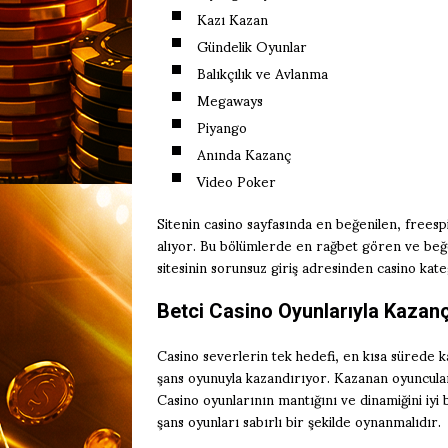
Kazı Kazan
Gündelik Oyunlar
Balıkçılık ve Avlanma
Megaways
Piyango
Anında Kazanç
Video Poker
Sitenin casino sayfasında en beğenilen, frees
alıyor. Bu bölümlerde en rağbet gören ve beğen
sitesinin sorunsuz giriş adresinden casino kate
Betci Casino Oyunlarıyla Kazan
Casino severlerin tek hedefi, en kısa sürede ka
şans oyunuyla kazandırıyor. Kazanan oyuncular,
Casino oyunlarının mantığını ve dinamiğini iyi 
şans oyunları sabırlı bir şekilde oynanmalıdır.