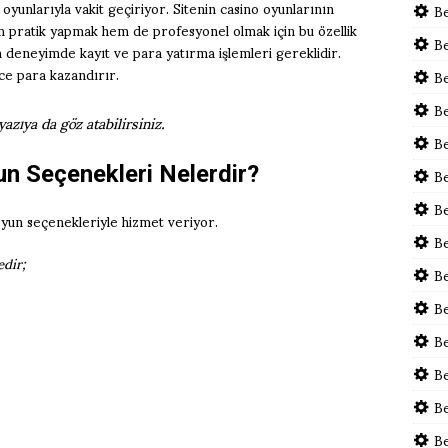
s oyunlarıyla vakit geçiriyor. Sitenin casino oyunlarının
Be
pratik yapmak hem de profesyonel olmak için bu özellik
Be
un deneyimde kayıt ve para yatırma işlemleri gereklidir.
ce para kazandırır.
Be
B
azıya da göz atabilirsiniz.
B
Be
yun Seçenekleri Nelerdir?
Be
 oyun seçenekleriyle hizmet veriyor.
B
edir;
Be
Be
Be
Be
Be
Be